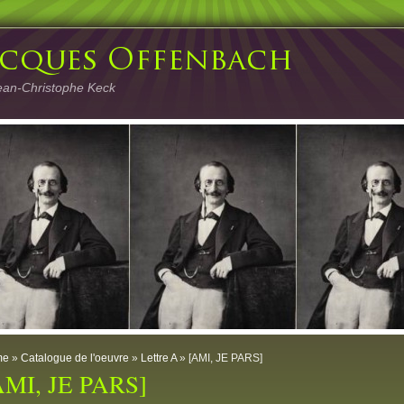
ean-Christophe Keck
me
»
Catalogue de l'oeuvre
»
Lettre A
» [AMI, JE PARS]
AMI, JE PARS]