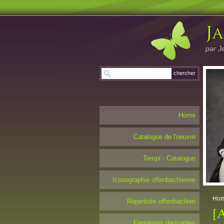
par J
Home
Catalogue de l'oeuvre
Tempi - Catalogue
Iconographie offenbachienne
Ho
Répertoire offenbachien
[
Fantaisies dansantes