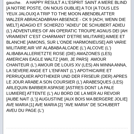
gauche. A HAPPY RESULT A L'ESPRIT SAINT A MERE BLIND
[A NOTRE POSTE, ON NOUS OUBLIE] A TOI [A TOUS LES
YEUX JALOUX] A TRIP TO THE MOON ABENDBLATTER
WALZER ABRACADABRAH ABSENCE - CK 9 [ACH, WENN DIE
WELT] ADAGIO ET SCHERZO "ADIEU" DE SCHUBERT ADIEU
(L’) ADVENTURES OF AN OPERATIC TROUPE AGNUS DEI [AH
VRAIMENT C’EST CHARMANT D’ETRE MILITAIRE] AIMEE ET
BLANCHE [AIMONS, SUR L'ONDE HARMONIEUSE] AIR VARIE
MILITAIRE AIR VIF ALABABA ALCADE (L') ALCOVE (L')
ALIBABA ALLERIETZTE ROSE (DIE) AMAZONES (LES)
AMERICAN EAGLE WALTZ [AMI, JE PARS] AMOUR
CHANTEUR (L') AMOUR DE LOUIS XV (LES) AN MINNA ANNA,
LA SEVERE ANGE ET L'ENFANT (L') APOTHICAIRE ET
PERRUQUIER APOTHEKER UND DER FRISEUR (DER) APRES
LE JOUR ARABE A SON COURSIER (L’) ARABESQUES (LES)
ARLEQUIN BARBIER ASPASIE [ASTRES DONT LA PALE
LUMIERE] ATTENTE (L') AU BORD DE LA MER AU REVOIR
[AUBE NAIT (L')] AUGUSTINE [AUX BOIS MA BERGERE JOLIE]
AVE MARIA [1] AVE MARIA [2] "AVE MARIA" DE SCHUBERT
AVEU DU PAGE (L')